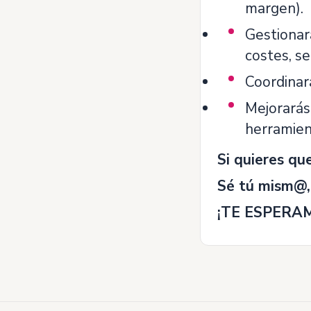
margen).
Gestionar
costes, se
Coordinar
Mejorarás 
herramien
Si quieres que
Sé tú mism@,
¡TE ESPERA