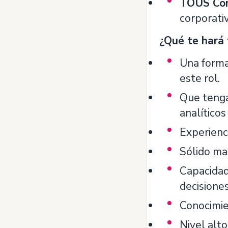
TOUS Con
corporati
¿Qué te hará t
Una forma
este rol.
Que tenga
analíticos
Experienci
Sólido man
Capacidad
decisiones
Conocimie
Nivel alto