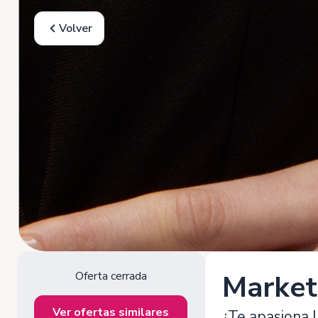
Volver
Oferta cerrada
Market
Ver ofertas similares
¿Te apasiona l