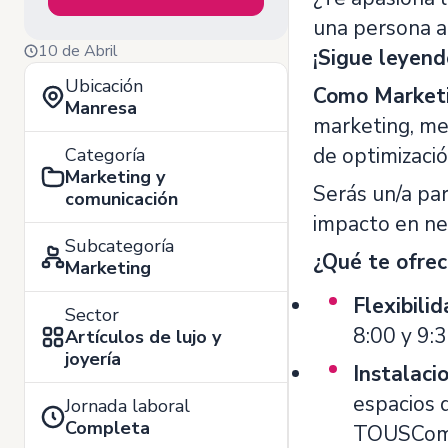
una persona an
10 de Abril
¡Sigue leyend
Ubicación
Como Marketi
Manresa
marketing, med
de optimizació
Categoría
Marketing y
Serás un/a pa
comunicación
impacto en ne
Subcategoría
¿Qué te ofre
Marketing
Flexibilid
Sector
8:00 y 9:3
Artículos de lujo y
joyería
Instalaci
espacios 
Jornada laboral
Completa
TOUSCom