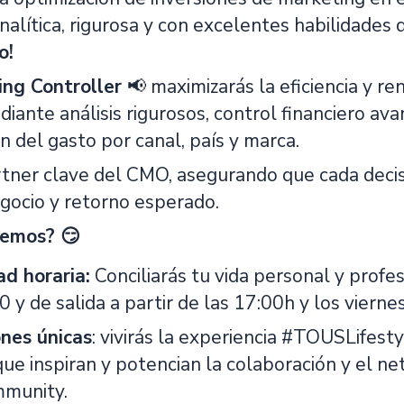
alítica, rigurosa y con excelentes habilidades d
o!
ng Controller
📢 maximizarás la eficiencia y re
iante análisis rigurosos, control financiero av
n del gasto por canal, país y marca.
rtner clave del CMO, asegurando que cada decisi
gocio y retorno esperado.
cemos? 😏
ad horaria:
Conciliarás tu vida personal y profe
0 y de salida a partir de las 17:00h y los viernes
ones únicas
: vivirás la experiencia #TOUSLifest
que inspiran y potencian la colaboración y el 
munity.