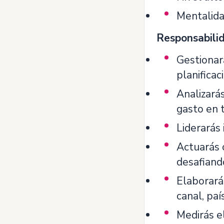
Mentalidad
Responsabilid
Gestionar
planificac
Analizarás
gasto en t
Liderarás 
Actuarás 
desafiando
Elaborarás
canal, pa
Medirás el