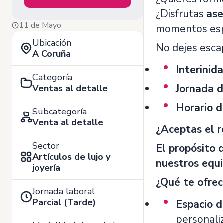
¿Disfrutas
ase
11 de Mayo
momentos espe
Ubicación
No dejes esca
A Coruña
Interinid
Categoría
Jornada d
Ventas al detalle
Horario 
Subcategoría
Venta al detalle
¿Aceptas el r
Sector
El propósito 
Artículos de lujo y
nuestros equi
joyería
¿Qué te ofre
Jornada laboral
Parcial (Tarde)
Espacio d
personaliz