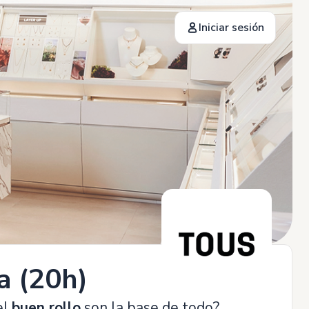
Iniciar sesión
a (20h)
el
buen rollo
son la base de todo?