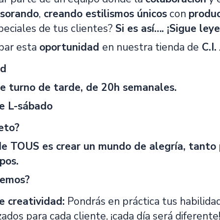
sorando
,
creando estilismos únicos
con
produc
ciales de tus clientes?
Si es así…. ¡Sigue ley
par esta
oportunidad
en nuestra tienda de
C.I.
ad
e turno de tarde, de 20h semanales.
de L-sábado
eto?
de TOUS es crear un mundo de alegría, tanto 
pos.
cemos?
e creatividad:
Pondrás en práctica tus habilida
ados para cada cliente, ¡cada día será diferente