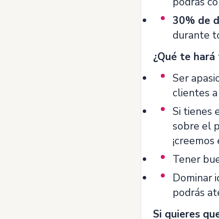
podrás co
30% de d
durante t
¿Qué te hará 
Ser apasi
clientes a
Si tienes 
sobre el 
¡creemos 
Tener bue
Dominar i
podrás ate
Si quieres que