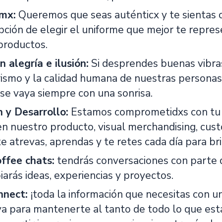
smx:
Queremos que seas auténticx y te sientas 
pción de elegir el uniforme que mejor te repre
productos.
 alegría e ilusión:
Si desprendes buenas vibras
smo y la calidad humana de nuestras personas s
 se vaya siempre con una sonrisa.
 y Desarrollo:
Estamos comprometidxs con tu 
en nuestro producto, visual merchandising, cus
e atrevas, aprendas y te retes cada día para bri
offee chats:
tendrás conversaciones con parte d
arás ideas, experiencias y proyectos.
nnect:
¡toda la información que necesitas con un
va para mantenerte al tanto de todo lo que es