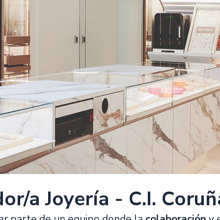
r/a Joyería - C.I. Coruñ
ar parte de un equipo donde la
colaboración
y 