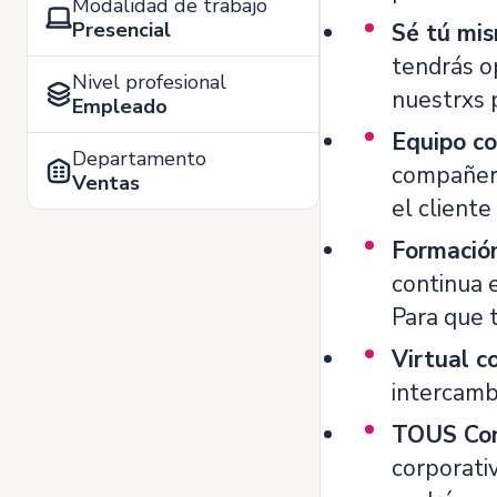
Modalidad de trabajo
Presencial
Sé tú mi
tendrás o
Nivel profesional
nuestrxs 
Empleado
Equipo con
Departamento
compañeri
Ventas
el cliente
Formación
continua 
Para que t
Virtual c
intercambi
TOUS Co
corporati