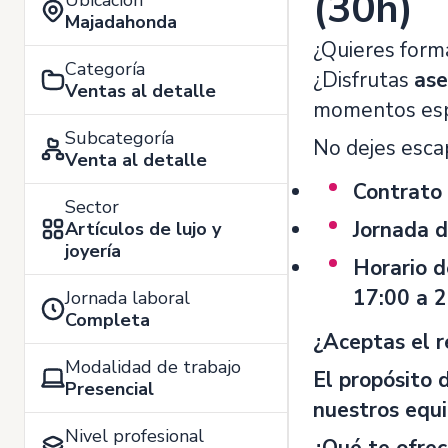
(30h)
Ubicación
Majadahonda
¿Quieres form
Categoría
¿Disfrutas
ase
Ventas al detalle
momentos espe
Subcategoría
No dejes esca
Venta al detalle
Contrato 
Sector
Jornada 
Artículos de lujo y
joyería
Horario d
17:00 a 
Jornada laboral
Completa
¿Aceptas el r
Modalidad de trabajo
El propósito 
Presencial
nuestros equi
Nivel profesional