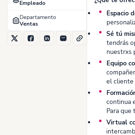
¿Qué te ofre
Empleado
Espacio d
Departamento
personaliz
Ventas
Sé tú mi
tendrás o
nuestrxs 
Equipo co
compañeri
el cliente
Formación
continua 
Para que t
Virtual c
intercambi