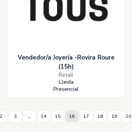
Vendedor/a Joyería -Rovira Roure
(15h)
Retail
Lleida
Presencial
2
3
...
14
15
16
17
18
19
20